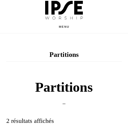
Skip
to
main
MENU
content
Partitions
Partitions
2 résultats affichés